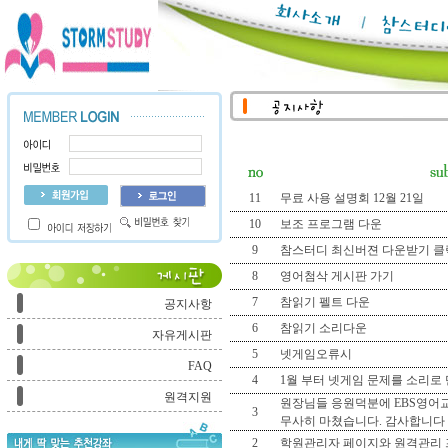
11
무료 사용 설명회 12월 21일
10
보조 프로그램 다운
9
참스터디 최신버젼 다운받기 클
8
영어첨삭 게시판 가기
7
참읽기 펠트 다운
공지사항
6
참읽기 소리다운
자유게시판
5
넷게임오류시
FAQ
4
1월 부터 넷게임 문제를 소리로
원격지원
원장님들 응원덕분에 EBS영어
3
무사히 마쳤습니다. 감사합니다
2
학원관리자 페이지와 원격관리 