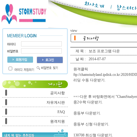
view
제 목 :
보조 프로그램 다운
날 짜 :
2014-07-07
원격클릭
ftp://chamstudyland.ipdisk.co.kr:2
리딩 수동 다운받기.
공지사항
==>다운 후 바탕화면에서 "ChamStudy
중2수학 다운받기.
자유게시판
FAQ
중등부 다운받기.
원격지원
중등부 신형 다운받기.
130708 최신형 다운받기.