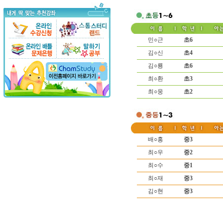
민○근
초6
김○신
초4
김○룡
초6
최○환
초3
최○웅
초2
배○홍
중3
최○우
중2
최○수
중1
최○재
중3
김○현
중3