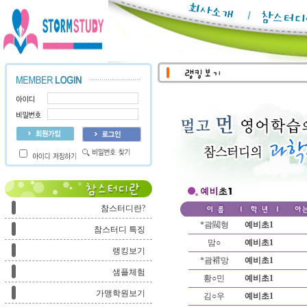
참스터디란?
*괌閥형
예비초1
참스터디 특징
맘○
예비초1
랭킹보기
*괌褙망
예비초1
샘플체험
황○민
예비초1
가맹학원보기
김○우
예비초1