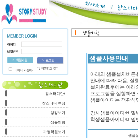
샘플사용안내
아래의 샘플설치버튼을
안내에 따라 다음, 실
설치완료후에는 아래의
프로그램을 실행하면 
참스터디란?
샘플아이디는 객관식답이
참스터디 특징
강사샘플아이디/비밀번호 : 
랭킹보기
학생샘플아이디/비밀번호 : 
샘플체험
가맹학원보기
샘플설